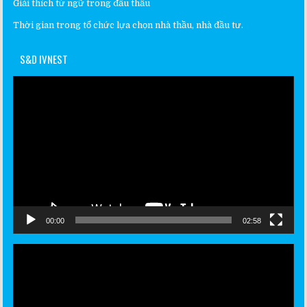
Giải thích từ ngữ trong đấu thầu
Thời gian trong tổ chức lựa chọn nhà thầu, nhà đầu tư.
S&D IVNEST
Video
Player
00:00
02:58
Video
Player