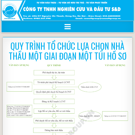
QUY TRÌNH TỔ CHỨC LỰA CHỌN NHÀ
THẦU MỘT GIAI ĐOẠN MỘT TÚI HỒ SƠ