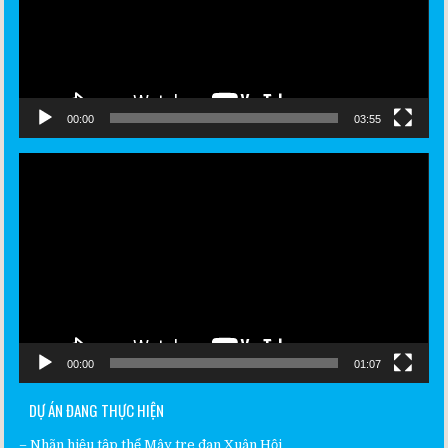
00:00
03:55
Video
Player
00:00
01:07
DỰ ÁN ĐANG THỰC HIỆN
–
Nhãn hiệu tập thể Mây tre đan Xuân Hội