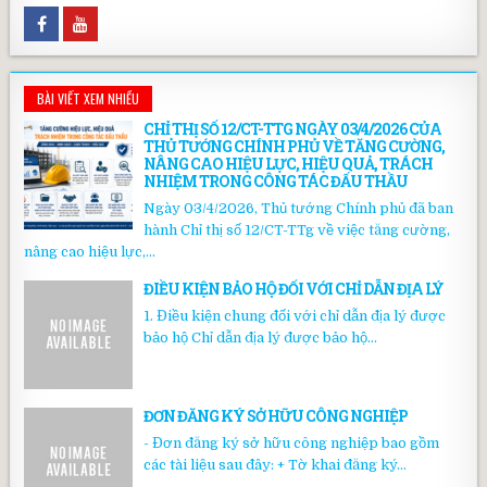
BÀI VIẾT XEM NHIỀU
CHỈ THỊ SỐ 12/CT-TTG NGÀY 03/4/2026 CỦA
THỦ TƯỚNG CHÍNH PHỦ VỀ TĂNG CƯỜNG,
NÂNG CAO HIỆU LỰC, HIỆU QUẢ, TRÁCH
NHIỆM TRONG CÔNG TÁC ĐẤU THẦU
Ngày 03/4/2026, Thủ tướng Chính phủ đã ban
hành Chỉ thị số 12/CT-TTg về việc tăng cường,
nâng cao hiệu lực,...
ĐIỀU KIỆN BẢO HỘ ĐỐI VỚI CHỈ DẪN ĐỊA LÝ
1. Điều kiện chung đối với chỉ dẫn địa lý được
bảo hộ Chỉ dẫn địa lý được bảo hộ...
ĐƠN ĐĂNG KÝ SỞ HỮU CÔNG NGHIỆP
- Đơn đăng ký sở hữu công nghiệp bao gồm
các tài liệu sau đây: + Tờ khai đăng ký...