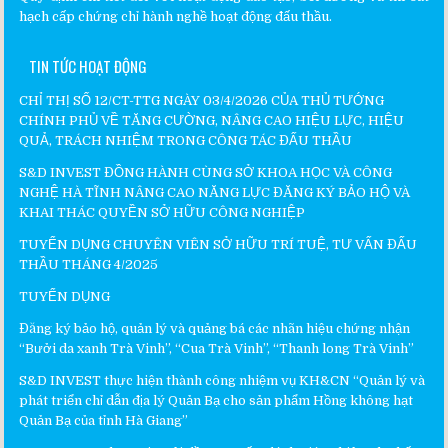
hạch cấp chứng chỉ hành nghề hoạt động đấu thầu.
TIN TỨC HOẠT ĐỘNG
CHỈ THỊ SỐ 12/CT-TTG NGÀY 03/4/2026 CỦA THỦ TƯỚNG
CHÍNH PHỦ VỀ TĂNG CƯỜNG, NÂNG CAO HIỆU LỰC, HIỆU
QUẢ, TRÁCH NHIỆM TRONG CÔNG TÁC ĐẤU THẦU
S&D INVEST ĐỒNG HÀNH CÙNG SỞ KHOA HỌC VÀ CÔNG
NGHỆ HÀ TĨNH NÂNG CAO NĂNG LỰC ĐĂNG KÝ BẢO HỘ VÀ
KHAI THÁC QUYỀN SỞ HỮU CÔNG NGHIỆP
TUYỂN DỤNG CHUYÊN VIÊN SỞ HỮU TRÍ TUỆ, TƯ VẤN ĐẤU
THẦU THÁNG 4/2025
TUYỂN DỤNG
Đăng ký bảo hộ, quản lý và quảng bá các nhãn hiệu chứng nhận
“Bưởi da xanh Trà Vinh”, “Cua Trà Vinh”, “Thanh long Trà Vinh”
S&D INVEST thực hiện thành công nhiệm vụ KH&CN “Quản lý và
phát triển chỉ dẫn địa lý Quản Bạ cho sản phẩm Hồng không hạt
Quản Bạ của tỉnh Hà Giang”