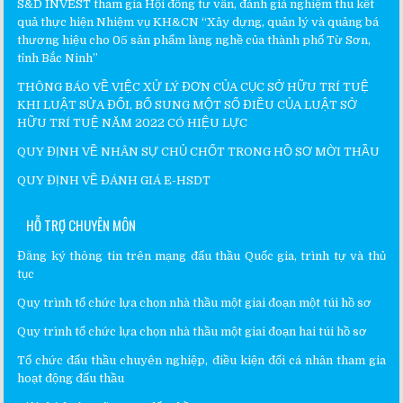
S&D INVEST tham gia Hội đồng tư vấn, đánh giá nghiệm thu kết
quả thực hiện Nhiệm vụ KH&CN “Xây dựng, quản lý và quảng bá
thương hiệu cho 05 sản phẩm làng nghề của thành phố Từ Sơn,
tỉnh Bắc Ninh”
THÔNG BÁO VỀ VIỆC XỬ LÝ ĐƠN CỦA CỤC SỞ HỮU TRÍ TUỆ
KHI LUẬT SỬA ĐỔI, BỔ SUNG MỘT SỐ ĐIỀU CỦA LUẬT SỞ
HỮU TRÍ TUỆ NĂM 2022 CÓ HIỆU LỰC
QUY ĐỊNH VỀ NHÂN SỰ CHỦ CHỐT TRONG HỒ SƠ MỜI THẦU
QUY ĐỊNH VỀ ĐÁNH GIÁ E-HSDT
HỖ TRỢ CHUYÊN MÔN
Đăng ký thông tin trên mạng đấu thầu Quốc gia, trình tự và thủ
tục
Quy trình tổ chức lựa chọn nhà thầu một giai đoạn một túi hồ sơ
Quy trình tổ chức lựa chọn nhà thầu một giai đoạn hai túi hồ sơ
Tổ chức đấu thầu chuyên nghiệp, điều kiện đối cá nhân tham gia
hoạt động đấu thầu