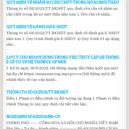
QUY ĐỊNH VỀ NHÂN SỰ CHỦ CHỐT TRONG HỒ SƠ MỜI THẦU
Thông tư số 08/2022/TT-BKHĐT quy định yêu cầu về nhân sự
chủ chốt trong hồ sơ mời thầu như sau: 1. Yêu cầu về nhân…
QUY ĐỊNH VỀ ĐÁNH GIÁ E-HSDT
Thông tư số 08/2022/TT-BKHĐT quy định về đánh giá E-HSDT
như sau: 1. Quy trình đánh giá E-HSDT: a) Quy trình 01 áp dụng
cho…
LƯU Ý CHO NGƯỜI DÙNG TRONG VIỆC TRUY CẬP HỆ THỐNG
E-GP CŨ VÀ HỆ THỐNG E-GP MỚI
1. Kể từ ngày 16/9/2022, Hệ thống mạng đấu thầu quốc gia mới
tại địa chỉ https://muasamcong.mpi.gov.vn (Hệ thống mới) đã
chính thức đi vào vận hành…
THÔNG TƯ SỐ 01/2015/TT-BKHĐT
Điều 1. Phạm vi điều chỉnh và đối tượng áp dụng 1. Phạm vi điều
chỉnh Thông tư này quy định chi tiết việc lập…
NGHỊ ĐỊNH SỐ 63/2014/NĐ-CP
CHÍNH PHỦ ——- CỘNG HÒA XÃ HỘI CHỦ NGHĨA VIỆT NAM
Độc lập – Tự do – Hạnh phúc ————— Số: 63/2014/NĐ-CP Hà