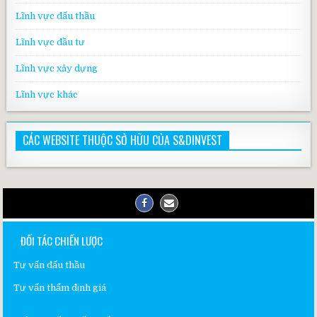
Lĩnh vực đấu thầu
Lĩnh vực đầu tư
Lĩnh vực xây dựng
Lĩnh vực khác
CÁC WEBSITE THUỘC SỞ HỮU CỦA S&DINVEST
ĐỐI TÁC CHIẾN LƯỢC
Tư vấn đấu thầu
Tư vấn thẩm định giá