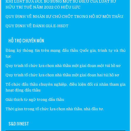
KHI LUẬT SỬA ĐỔI, BỔ SUNG MỘT SỐ ĐIỀU CỦA LUẬT SỞ
HỮU TRÍ TUỆ NĂM 2022 CÓ HIỆU LỰC
QUY ĐỊNH VỀ NHÂN SỰ CHỦ CHỐT TRONG HỒ SƠ MỜI THẦU
QUY ĐỊNH VỀ ĐÁNH GIÁ E-HSDT
HỖ TRỢ CHUYÊN MÔN
Đăng ký thông tin trên mạng đấu thầu Quốc gia, trình tự và thủ
tục
Quy trình tổ chức lựa chọn nhà thầu một giai đoạn một túi hồ sơ
Quy trình tổ chức lựa chọn nhà thầu một giai đoạn hai túi hồ sơ
Tổ chức đấu thầu chuyên nghiệp, điều kiện đối cá nhân tham gia
hoạt động đấu thầu
Giải thích từ ngữ trong đấu thầu
Thời gian trong tổ chức lựa chọn nhà thầu, nhà đầu tư.
S&D IVNEST