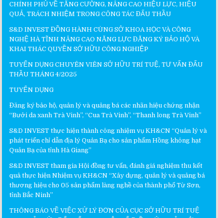
CHÍNH PHỦ VỀ TĂNG CƯỜNG, NÂNG CAO HIỆU LỰC, HIỆU
QUẢ, TRÁCH NHIỆM TRONG CÔNG TÁC ĐẤU THẦU
S&D INVEST ĐỒNG HÀNH CÙNG SỞ KHOA HỌC VÀ CÔNG
NGHỆ HÀ TĨNH NÂNG CAO NĂNG LỰC ĐĂNG KÝ BẢO HỘ VÀ
KHAI THÁC QUYỀN SỞ HỮU CÔNG NGHIỆP
TUYỂN DỤNG CHUYÊN VIÊN SỞ HỮU TRÍ TUỆ, TƯ VẤN ĐẤU
THẦU THÁNG 4/2025
TUYỂN DỤNG
Đăng ký bảo hộ, quản lý và quảng bá các nhãn hiệu chứng nhận
“Bưởi da xanh Trà Vinh”, “Cua Trà Vinh”, “Thanh long Trà Vinh”
S&D INVEST thực hiện thành công nhiệm vụ KH&CN “Quản lý và
phát triển chỉ dẫn địa lý Quản Bạ cho sản phẩm Hồng không hạt
Quản Bạ của tỉnh Hà Giang”
S&D INVEST tham gia Hội đồng tư vấn, đánh giá nghiệm thu kết
quả thực hiện Nhiệm vụ KH&CN “Xây dựng, quản lý và quảng bá
thương hiệu cho 05 sản phẩm làng nghề của thành phố Từ Sơn,
tỉnh Bắc Ninh”
THÔNG BÁO VỀ VIỆC XỬ LÝ ĐƠN CỦA CỤC SỞ HỮU TRÍ TUỆ