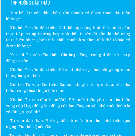
TÌNH HUỐNG ĐẤU THẦU
–
Xin hỏi Tư vấn đấu thầu
:
Chi nhánh có được tham dự thầu
không?.
– Xin hỏi
Tư vấn đấu thầu
:
Gói thầu áp dụng hình thức mua sắm
trực tiếp, trong trường hợp nhà thầu trước đó vẫn đủ khả năng
thực hiện nhưng bên mời thầu muốn lựa chọn nhà thầu khác có
được không?
– Xin hỏi
Tư vấn đấu thầu
:
Giá hợp đồng trọn gói đối với hợp
đồng tư vấn.
– Xin hỏi
Tư vấn đấu thầu
:
Đề xuất nhân sự chủ chốt giống nhau
trong hai gói thầu.
– Xin hỏi
Tư vấn đấu thầu
:
Sai sót khi ghi tên gói thầu, tên nhà
thầu trong thỏa thuận liên danh.
– Xin hỏi
Tư vấn đấu thầu
:
Việc Bên mời thầu yêu cầu nhà thầu
cung cấp Hợp đồng lao đồng của lao động và xác nhận bảo hiểm là
có đúng quy định?
–
Tư vấn đấu thầu
:
Hướng dẫn tô chức lựa chọn nhà thầu qua
mạng đấu thầu Quốc Gia
–
Tư vấn đấu thầu
:
Các bước cơ bản tổ chức lựa chọn nhà thầu