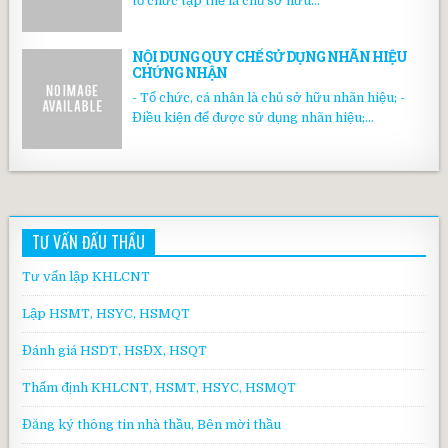
tổ chức tập thể là chủ sở hữu...
NỘI DUNG QUY CHẾ SỬ DỤNG NHÃN HIỆU
CHỨNG NHẬN
- Tổ chức, cá nhân là chủ sở hữu nhãn hiệu; -
Điều kiện để được sử dụng nhãn hiệu;...
TƯ VẤN ĐẤU THẦU
Tư vấn lập KHLCNT
Lập HSMT, HSYC, HSMQT
Đánh giá HSDT, HSĐX, HSQT
Thẩm định KHLCNT, HSMT, HSYC, HSMQT
Đăng ký thông tin nhà thầu, Bên mời thầu