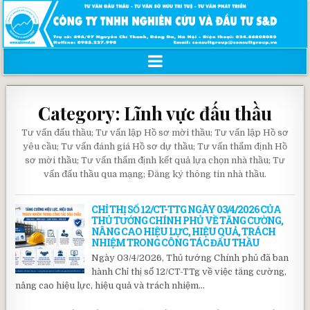
Category:
Lĩnh vực đấu thầu
Tư vấn đấu thầu; Tư vấn lập Hồ sơ mời thầu; Tư vấn lập Hồ sơ
yêu cầu; Tư vấn đánh giá Hồ sơ dự thầu; Tư vấn thẩm định Hồ
sơ mời thầu; Tư vấn thẩm định kết quả lựa chọn nhà thầu; Tư
vấn đấu thầu qua mạng; Đăng ký thông tin nhà thầu.
CHỈ THỊ SỐ 12/CT-TTG NGÀY 03/4/2026 CỦA
THỦ TƯỚNG CHÍNH PHỦ VỀ TĂNG CƯỜNG,
NÂNG CAO HIỆU LỰC, HIỆU QUẢ, TRÁCH
NHIỆM TRONG CÔNG TÁC ĐẤU THẦU
Ngày 03/4/2026, Thủ tướng Chính phủ đã ban
hành Chỉ thị số 12/CT-TTg về việc tăng cường,
nâng cao hiệu lực, hiệu quả và trách nhiệm…