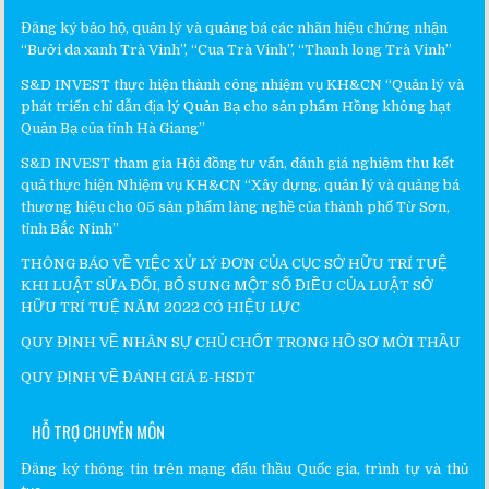
Đăng ký bảo hộ, quản lý và quảng bá các nhãn hiệu chứng nhận
“Bưởi da xanh Trà Vinh”, “Cua Trà Vinh”, “Thanh long Trà Vinh”
S&D INVEST thực hiện thành công nhiệm vụ KH&CN “Quản lý và
phát triển chỉ dẫn địa lý Quản Bạ cho sản phẩm Hồng không hạt
Quản Bạ của tỉnh Hà Giang”
S&D INVEST tham gia Hội đồng tư vấn, đánh giá nghiệm thu kết
quả thực hiện Nhiệm vụ KH&CN “Xây dựng, quản lý và quảng bá
thương hiệu cho 05 sản phẩm làng nghề của thành phố Từ Sơn,
tỉnh Bắc Ninh”
THÔNG BÁO VỀ VIỆC XỬ LÝ ĐƠN CỦA CỤC SỞ HỮU TRÍ TUỆ
KHI LUẬT SỬA ĐỔI, BỔ SUNG MỘT SỐ ĐIỀU CỦA LUẬT SỞ
HỮU TRÍ TUỆ NĂM 2022 CÓ HIỆU LỰC
QUY ĐỊNH VỀ NHÂN SỰ CHỦ CHỐT TRONG HỒ SƠ MỜI THẦU
QUY ĐỊNH VỀ ĐÁNH GIÁ E-HSDT
HỖ TRỢ CHUYÊN MÔN
Đăng ký thông tin trên mạng đấu thầu Quốc gia, trình tự và thủ