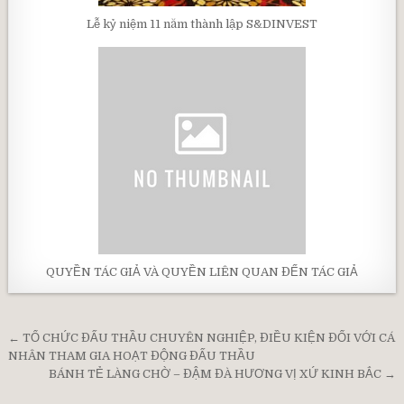
Lễ kỷ niệm 11 năm thành lập S&DINVEST
QUYỀN TÁC GIẢ VÀ QUYỀN LIÊN QUAN ĐẾN TÁC GIẢ
Post
← TỔ CHỨC ĐẤU THẦU CHUYÊN NGHIỆP, ĐIỀU KIỆN ĐỐI VỚI CÁ
navigation
NHÂN THAM GIA HOẠT ĐỘNG ĐẤU THẦU
BÁNH TẺ LÀNG CHỜ – ĐẬM ĐÀ HƯƠNG VỊ XỨ KINH BẮC →