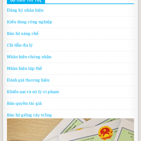
Đăng ký nhãn hiệu
Kiểu dáng công nghiệp
Bảo hộ sáng chế
Chỉ dẫn địa lý
Nhãn hiệu chứng nhận
Nhãn hiệu tập thể
Đánh giá thương hiệu
Khiếu nại và xử lý vi phạm
Bản quyền tác giả
Bảo hộ giống cây trồng