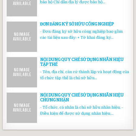
bảo hộ Chỉ dẫn địa lý được bảo hộ...
ĐƠN ĐĂNG KÝ SỞ HỮU CÔNG NGHIỆP
- Đơn đăng ký sở hữu công nghiệp bao gồm
các tài liệu sau đây: + Tờ khai đăng ký...
NỘI DUNG QUY CHẾ SỬ DỤNG NHÃN HIỆU
TẬP THỂ
- Tên, địa chỉ, căn cứ thành lập và hoạt động của
tổ chức tập thể là chủ sở hữu...
NỘI DUNG QUY CHẾ SỬ DỤNG NHÃN HIỆU
CHỨNG NHẬN
- Tổ chức, cá nhân là chủ sở hữu nhãn hiệu; -
Điều kiện để được sử dụng nhãn hiệu;...