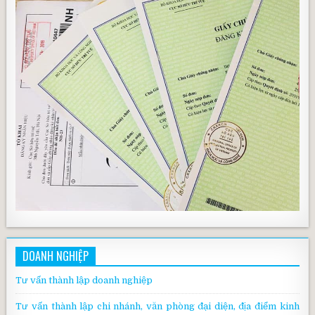
DOANH NGHIỆP
Tư vấn thành lập doanh nghiệp
Tư vấn thành lập chi nhánh, văn phòng đại diện, địa điểm kinh