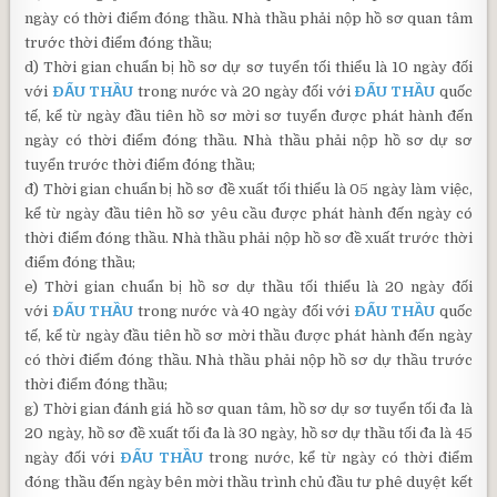
ngày có thời điểm đóng thầu. Nhà thầu phải nộp hồ sơ quan tâm
trước thời điểm đóng thầu;
d) Thời gian chuẩn bị hồ sơ dự sơ tuyển tối thiểu là 10 ngày đối
với
ĐẤU THẦU
trong nước và 20 ngày đối với
ĐẤU THẦU
quốc
tế, kể từ ngày đầu tiên hồ sơ mời sơ tuyển được phát hành đến
ngày có thời điểm đóng thầu. Nhà thầu phải nộp hồ sơ dự sơ
tuyển trước thời điểm đóng thầu;
đ) Thời gian chuẩn bị hồ sơ đề xuất tối thiểu là 05 ngày làm việc,
kể từ ngày đầu tiên hồ sơ yêu cầu được phát hành đến ngày có
thời điểm đóng thầu. Nhà thầu phải nộp hồ sơ đề xuất trước thời
điểm đóng thầu;
e) Thời gian chuẩn bị hồ sơ dự thầu tối thiểu là 20 ngày đối
với
ĐẤU THẦU
trong nước và 40 ngày đối với
ĐẤU THẦU
quốc
tế, kể từ ngày đầu tiên hồ sơ mời thầu được phát hành đến ngày
có thời điểm đóng thầu. Nhà thầu phải nộp hồ sơ dự thầu trước
thời điểm đóng thầu;
g) Thời gian đánh giá hồ sơ quan tâm, hồ sơ dự sơ tuyển tối đa là
20 ngày, hồ sơ đề xuất tối đa là 30 ngày, hồ sơ dự thầu tối đa là 45
ngày đối với
ĐẤU THẦU
trong nước, kể từ ngày có thời điểm
đóng thầu đến ngày bên mời thầu trình chủ đầu tư phê duyệt kết