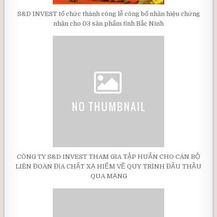
S&D INVEST tổ chức thành công lễ công bố nhãn hiệu chứng
nhận cho 03 sản phẩm tỉnh Bắc Ninh
CÔNG TY S&D INVEST THAM GIA TẬP HUẤN CHO CÁN BỘ
LIÊN ĐOÀN ĐỊA CHẤT XẠ HIẾM VỀ QUY TRÌNH ĐẤU THẦU
QUA MẠNG