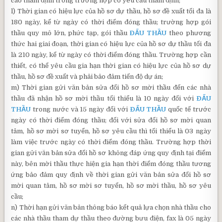
cáo thẩm định trong trường hợp có yêu cầu thẩm định;
l) Thời gian có hiệu lực của hồ sơ dự thầu, hồ sơ đề xuất tối đa là
180 ngày, kể từ ngày có thời điểm đóng thầu; trường hợp gói
thầu quy mô lớn, phức tạp, gói thầu
ĐẤU THẦU
theo phương
thức hai giai đoạn, thời gian có hiệu lực của hồ sơ dự thầu tối đa
là 210 ngày, kể từ ngày có thời điểm đóng thầu. Trường hợp cần
thiết, có thể yêu cầu gia hạn thời gian có hiệu lực của hồ sơ dự
thầu, hồ sơ đề xuất và phải bảo đảm tiến độ dự án;
m) Thời gian gửi văn bản sửa đổi hồ sơ mời thầu đến các nhà
thầu đã nhận hồ sơ mời thầu tối thiểu là 10 ngày đối với
ĐẤU
THẦU
trong nước và 15 ngày đối với
ĐẤU THẦU
quốc tế trước
ngày có thời điểm đóng thầu; đối với sửa đổi hồ sơ mời quan
tâm, hồ sơ mời sơ tuyển, hồ sơ yêu cầu thì tối thiểu là 03 ngày
làm việc trước ngày có thời điểm đóng thầu. Trường hợp thời
gian gửi văn bản sửa đổi hồ sơ không đáp ứng quy định tại điểm
này, bên mời thầu thực hiện gia hạn thời điểm đóng thầu tương
ứng bảo đảm quy định về thời gian gửi văn bản sửa đổi hồ sơ
mời quan tâm, hồ sơ mời sơ tuyển, hồ sơ mời thầu, hồ sơ yêu
cầu;
n) Thời hạn gửi văn bản thông báo kết quả lựa chọn nhà thầu cho
các nhà thầu tham dự thầu theo đường bưu điện, fax là 05 ngày