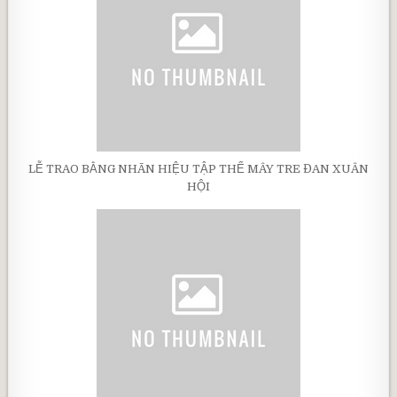
LỄ TRAO BẰNG NHÃN HIỆU TẬP THỂ MÂY TRE ĐAN XUÂN
HỘI