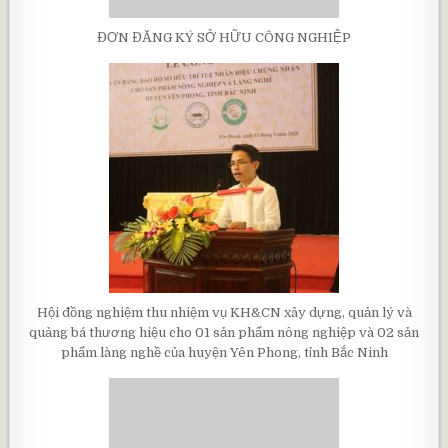
ĐƠN ĐĂNG KÝ SỞ HỮU CÔNG NGHIỆP
Hội đồng nghiệm thu nhiệm vụ KH&CN xây dựng, quản lý và
quảng bá thương hiệu cho 01 sản phẩm nông nghiệp và 02 sản
phẩm làng nghề của huyện Yên Phong, tỉnh Bắc Ninh