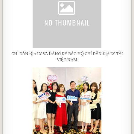
CHỈ DẪN ĐỊA LÝ VÀ ĐĂNG KÝ BẢO HỘ CHỈ DẪN ĐỊA LÝ TẠI
VIỆT NAM