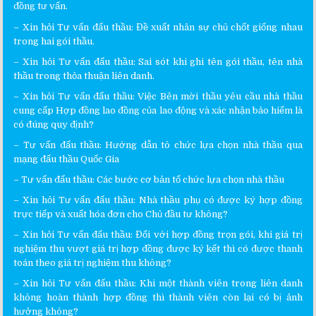
đồng tư vấn.
– Xin hỏi
Tư vấn đấu thầu
:
Đề xuất nhân sự chủ chốt giống nhau
trong hai gói thầu.
– Xin hỏi
Tư vấn đấu thầu
:
Sai sót khi ghi tên gói thầu, tên nhà
thầu trong thỏa thuận liên danh.
– Xin hỏi
Tư vấn đấu thầu
:
Việc Bên mời thầu yêu cầu nhà thầu
cung cấp Hợp đồng lao đồng của lao động và xác nhận bảo hiểm là
có đúng quy định?
–
Tư vấn đấu thầu
:
Hướng dẫn tô chức lựa chọn nhà thầu qua
mạng đấu thầu Quốc Gia
–
Tư vấn đấu thầu
:
Các bước cơ bản tổ chức lựa chọn nhà thầu
– Xin hỏi
Tư vấn đấu thầu
:
Nhà thầu phụ có được ký hợp đồng
trực tiếp và xuất hóa đơn cho Chủ đầu tư không?
– Xin hỏi
Tư vấn đấu thầu
:
Đối với hợp đồng trọn gói, khi giá trị
nghiệm thu vượt giá trị hợp đồng được ký kết thì có được thanh
toán theo giá trị nghiệm thu không?
– Xin hỏi
Tư vấn đấu thầu
:
Khi một thành viên trong liên danh
không hoàn thành hợp đồng thì thành viên còn lại có bị ảnh
hưởng không?