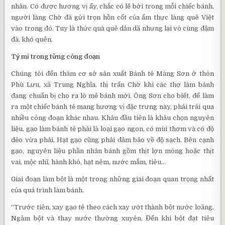
nhân. Có được hương vị ấy, chắc có lẽ bởi trong mỗi chiếc bánh,
người làng Chờ đã gửi trọn hồn cốt của ẩm thực làng quê Việt
vào trong đó. Tuy là thức quà quê dân dã nhưng lại vô cùng đậm
đà, khó quên.
Tỷ mỉ trong từng công đoạn
Chúng tôi đến thăm cơ sở sản xuất Bánh tẻ Măng Sơn ở thôn
Phù Lưu, xã Trung Nghĩa, thị trấn Chờ khi các thợ làm bánh
đang chuẩn bị cho ra lò mẻ bánh mới. Ông Sơn cho biết, để làm
ra một chiếc bánh tẻ mang hương vị đặc trưng này, phải trải qua
nhiều công đoạn khác nhau. Khâu đầu tiên là khâu chọn nguyên
liệu, gạo làm bánh tẻ phải là loại gạo ngon, có mùi thơm và có độ
dẻo vừa phải. Hạt gạo cũng phải đảm bảo về độ sạch. Bên cạnh
gạo, nguyên liệu phần nhân bánh gồm thịt lợn mông hoặc thịt
vai, mộc nhĩ, hành khô, hạt nêm, nước mắm, tiêu…
Giai đoạn làm bột là một trong những giai đoạn quan trọng nhất
của quá trình làm bánh.
“Trước tiên, xay gạo tẻ theo cách xay ướt thành bột nước loãng.
Ngâm bột và thay nước thường xuyên. Đến khi bột đạt tiêu