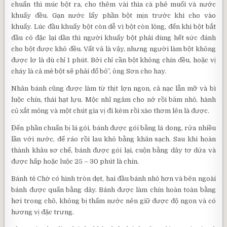
chuẩn thì múc bột ra, cho thêm vài thìa cà phê muối và nước
khuấy đều. Gạn nước lấy phần bột mịn trước khi cho vào
khuấy. Lúc đầu khuấy bột còn dễ vì bột còn lỏng, đến khi bột bắt
đầu cô đặc lại dần thì người khuấy bột phải dùng hết sức đánh
cho bột được khô đều. Vất vả là vậy, nhưng người làm bột không
được lơ là dù chỉ 1 phút. Bởi chỉ cần bột không chín đều, hoặc vị
cháy là cả mẻ bột sẽ phải đổ bỏ”, ông Sơn cho hay.
Nhân bánh cũng được làm từ thịt lợn ngon, cả nạc lẫn mỡ và bì
luộc chín, thái hạt lựu. Mộc nhĩ ngâm cho nở rồi băm nhỏ, hành
củ xắt mỏng và một chút gia vị đi kèm rồi xào thơm lên là được.
Đến phần chuẩn bị lá gói, bánh được gói bằng lá dong, rửa nhiều
lần với nước, để ráo rồi lau khô bằng khăn sạch. Sau khi hoàn
thành khâu sơ chế, bánh được gói lại, cuộn bằng dây tơ dứa và
được hấp hoặc luộc 25 – 30 phút là chín.
Bánh tẻ Chờ có hình tròn dẹt, hai đầu bánh nhỏ hơn và bên ngoài
bánh được quấn bằng dây. Bánh được làm chín hoàn toàn bằng
hơi trong chõ, không bị thấm nước nên giữ được độ ngon và có
hương vị đặc trưng.