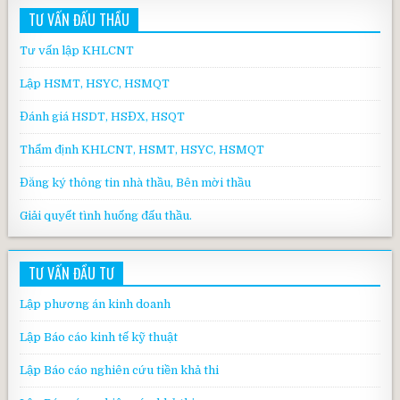
TƯ VẤN ĐẤU THẦU
Tư vấn lập KHLCNT
Lập HSMT, HSYC, HSMQT
Đánh giá HSDT, HSĐX, HSQT
Thẩm định KHLCNT, HSMT, HSYC, HSMQT
Đăng ký thông tin nhà thầu, Bên mời thầu
Giải quyết tình huống đấu thầu.
TƯ VẤN ĐẦU TƯ
Lập phương án kinh doanh
Lập Báo cáo kinh tế kỹ thuật
Lập Báo cáo nghiên cứu tiền khả thi