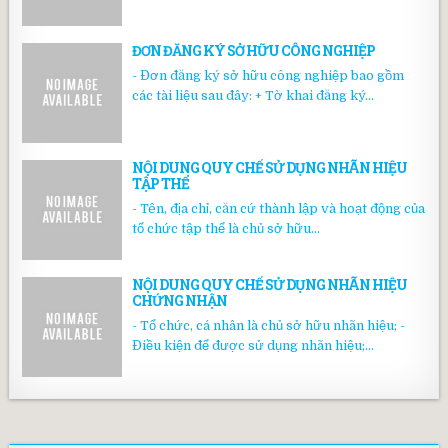
ĐƠN ĐĂNG KÝ SỞ HỮU CÔNG NGHIỆP
- Đơn đăng ký sở hữu công nghiệp bao gồm
các tài liệu sau đây: + Tờ khai đăng ký...
NỘI DUNG QUY CHẾ SỬ DỤNG NHÃN HIỆU
TẬP THỂ
- Tên, địa chỉ, căn cứ thành lập và hoạt động của
tổ chức tập thể là chủ sở hữu...
NỘI DUNG QUY CHẾ SỬ DỤNG NHÃN HIỆU
CHỨNG NHẬN
- Tổ chức, cá nhân là chủ sở hữu nhãn hiệu; -
Điều kiện để được sử dụng nhãn hiệu;...