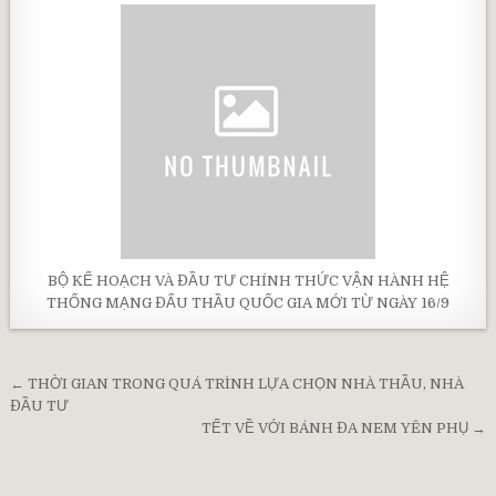
BỘ KẾ HOẠCH VÀ ĐẦU TƯ CHÍNH THỨC VẬN HÀNH HỆ
THỐNG MẠNG ĐẤU THẦU QUỐC GIA MỚI TỪ NGÀY 16/9
Post
← THỜI GIAN TRONG QUÁ TRÌNH LỰA CHỌN NHÀ THẦU, NHÀ
navigation
ĐẦU TƯ
TẾT VỀ VỚI BÁNH ĐA NEM YÊN PHỤ →