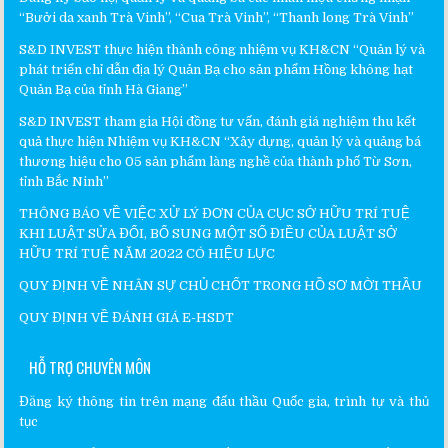
“Bưởi da xanh Trà Vinh”, “Cua Trà Vinh”, “Thanh long Trà Vinh”
S&D INVEST thực hiện thành công nhiệm vụ KH&CN “Quản lý và
phát triển chỉ dẫn địa lý Quản Bạ cho sản phẩm Hồng không hạt
Quản Bạ của tỉnh Hà Giang”
S&D INVEST tham gia Hội đồng tư vấn, đánh giá nghiệm thu kết
quả thực hiện Nhiệm vụ KH&CN “Xây dựng, quản lý và quảng bá
thương hiệu cho 05 sản phẩm làng nghề của thành phố Từ Sơn,
tỉnh Bắc Ninh”
THÔNG BÁO VỀ VIỆC XỬ LÝ ĐƠN CỦA CỤC SỞ HỮU TRÍ TUỆ
KHI LUẬT SỬA ĐỔI, BỔ SUNG MỘT SỐ ĐIỀU CỦA LUẬT SỞ
HỮU TRÍ TUỆ NĂM 2022 CÓ HIỆU LỰC
QUY ĐỊNH VỀ NHÂN SỰ CHỦ CHỐT TRONG HỒ SƠ MỜI THẦU
QUY ĐỊNH VỀ ĐÁNH GIÁ E-HSDT
HỖ TRỢ CHUYÊN MÔN
Đăng ký thông tin trên mạng đấu thầu Quốc gia, trình tự và thủ
tục