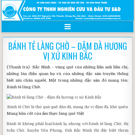
BÁNH TẺ LÀNG CHỜ – ĐẬM ĐÀ HƯƠNG
VỊ XỨ KINH BẮC
(Thanh tra)- Bắc Ninh – vùng quê của những liền anh liền chị,
những làn điệu quan họ và của những đặc sản truyền thống
biết níu chân người. Một trong những đặc sản đó mang tên:
Bánh tẻ làng Chờ.
Bánh tẻ Chờ là thứ quà quê dân dã, mang dư vị đậm đà, khó quên
Mang hồn cốt của ẩm thực làng quê Việt
Bánh tẻ không phải loại bánh lạ, nhưng với bánh tẻ làng Chờ, thị
trấn Chờ, huyện Yên Phong, tỉnh Bắc Ninh thì đặc biệt thơm