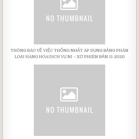
THÔNG BÁO VỀ VIỆC THỐNG NHẤT ÁP DỤNG BẢNG PHÂN
LOẠI HÀNG HÓA/DỊCH VỤ NI – XƠ PHIÊN BẢN 11-2020