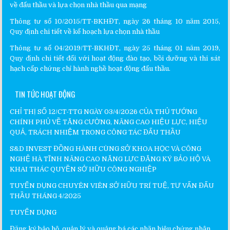
về đấu thầu và lựa chọn nhà thầu qua mạng
Thông tư số 10/2015/TT-BKHĐT, ngày 26 tháng 10 năm 2015,
Quy định chi tiết về kế hoạch lựa chọn nhà thầu
Thông tư số 04/2019/TT-BKHĐT, ngày 25 tháng 01 năm 2019,
Quy định chi tiết đối với hoạt động đào tạo, bồi dưỡng và thi sát
hạch cấp chứng chỉ hành nghề hoạt động đấu thầu.
TIN TỨC HOẠT ĐỘNG
CHỈ THỊ SỐ 12/CT-TTG NGÀY 03/4/2026 CỦA THỦ TƯỚNG
CHÍNH PHỦ VỀ TĂNG CƯỜNG, NÂNG CAO HIỆU LỰC, HIỆU
QUẢ, TRÁCH NHIỆM TRONG CÔNG TÁC ĐẤU THẦU
S&D INVEST ĐỒNG HÀNH CÙNG SỞ KHOA HỌC VÀ CÔNG
NGHỆ HÀ TĨNH NÂNG CAO NĂNG LỰC ĐĂNG KÝ BẢO HỘ VÀ
KHAI THÁC QUYỀN SỞ HỮU CÔNG NGHIỆP
TUYỂN DỤNG CHUYÊN VIÊN SỞ HỮU TRÍ TUỆ, TƯ VẤN ĐẤU
THẦU THÁNG 4/2025
TUYỂN DỤNG
Đăng ký bảo hộ, quản lý và quảng bá các nhãn hiệu chứng nhận