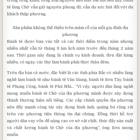
trong từng khâu, từng loại nguyên liệu như thế mà đến nay, bánh
tẻ làng Chờ vẫn giữ nguyên phong độ, vẫn dư sức hút đối với du
khách thập phương.
Sản phẩm không thể thiếu trên mâm cỗ của mỗi gia đình địa
phương
Bánh tẻ được bán vào tất cả các thời điểm trong năm nhưng
nhiều nhất vẫn từ tháng 8 âm lịch năm trước đến tháng 2 năm
sau. Thời gian này đang là chính vụ kinh doanh, đơn đặt hàng
nhiều, có ngày, các thợ làm bánh phải thức thâu đêm.
Trên địa bàn cả nước, đặc biệt là các tỉnh phía Bắc có nhiều làng
nghề làm bánh tẻ như bánh tẻ Văn Giang, bánh tẻ Sơn Tây, bánh
tẻ Phụng Công, bánh tẻ Phú Nhi… “Vì vậy, người dân làng nghề
mong muốn bánh tẻ Chờ của địa phương mình được xây dựng
thành thương hiệu nổi tiếng. Các cấp chính quyền địa phương
nên đẩy mạnh công tác xây dựng hình ảnh, quảng bá rộng rãi
trên các phương tiện thông tin đại chúng. Đồng thời hỗ trợ
người dân vay vốn để nâng cao cơ sở vật chất, thúc đẩy sản xuất
và chất lượng bánh tẻ Chờ của địa phương”, ông Sơn mong
muốn.