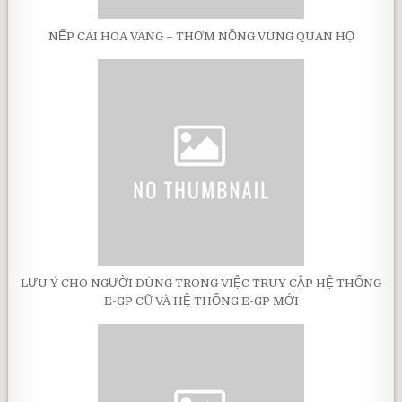
NẾP CÁI HOA VÀNG – THƠM NỒNG VÙNG QUAN HỌ
LƯU Ý CHO NGƯỜI DÙNG TRONG VIỆC TRUY CẬP HỆ THỐNG
E-GP CŨ VÀ HỆ THỐNG E-GP MỚI