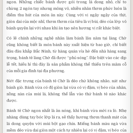
ngon. Những chiếc bánh được gói trong lá dong nhỏ, chỉ to
chừng 2 ngón tay nhưng mỏng vỏ, nhiều nhân thơm phức luôn là
điểm thu hút của món ăn này. Cùng với vị ngậy ngậy của thịt,
giòn dai của mộc nhĩ, thơm thơm của tiêu là vị bùi, dẻo của lớp vỏ
bánh quyện lại với nhau khi ăn tạo nên hương vị rất khác biệt.
Có lẽ chính những nghệ nhân làm bánh lâu năm tại làng Chờ
cũng không biết là món bánh này xuất hiện từ bao giờ, chỉ biết
đâu đâu khắp Bắc Ninh, từ hàng quán vỉa hè đến nhà hàng sang
trọng, bánh tẻ làng Chờ đã được “phủ sóng”. Đặc biệt vào các dịp
lễ tết, hiếu hỉ thì đây là sản phẩm không thể thiếu trên mâm cỗ
của mỗi gia đình tại địa phương.
Nét đặc trưng của bánh tẻ Chờ là dẻo chứ không nhão, nát như
bánh giò. Bánh vừa có độ giòn lại vừa có vị đậm, vị béo của nhân,
nồng nàn của mùi lá, không thể lẫn vào thứ bánh tẻ nào khác
được.
Bánh tẻ Chờ ngon nhất là ăn nóng, khi bánh vừa mới ra lò. Nhẹ
nhàng dùng tay bóc lớp lá ra, sẽ thấy hương thơm thanh mát của
lá dong quyện với mùi bột gạo chín. Miếng bánh màu ngà vừa
mềm dẻo vừa dai giòn một cách tự nhiên lại có vị đậm, vị béo của