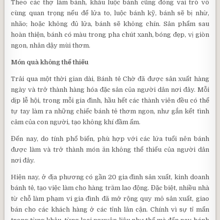
Theo các thợ làm bánh, khâu luộc bánh cũng đóng vai trò vô
cùng quan trọng nếu để lửa to, luộc bánh kỹ, bánh sẽ bị nhừ,
nhão; hoặc không đủ lửa, bánh sẽ không chín. Sản phẩm sau
hoàn thiện, bánh có màu trong pha chút xanh, bóng đẹp, vị giòn
ngon, nhân dậy mùi thơm.
Món quà không thể thiếu
Trải qua một thời gian dài, Bánh tẻ Chờ đã được sản xuất hàng
ngày và trở thành hàng hóa đặc sản của người dân nơi đây. Mỗi
dịp lễ hội, trong mỗi gia đình, hầu hết các thành viên đều có thể
tự tay làm ra những chiếc bánh tẻ thơm ngon, như gắn kết tình
cảm của con người, tạo không khí đầm ấm.
Đến nay, do tính phổ biến, phù hợp với các lứa tuổi nên bánh
được làm và trở thành món ăn không thể thiếu của người dân
nơi đây.
Hiện nay, ở địa phương có gần 20 gia đình sản xuất, kinh doanh
bánh tẻ, tạo việc làm cho hàng trăm lao động. Đặc biệt, nhiều nhà
từ chỗ làm phạm vi gia đình đã mở rộng quy mô sản xuất, giao
bán cho các khách hàng ở các tỉnh lân cận. Chính vì sự tỉ mẩn