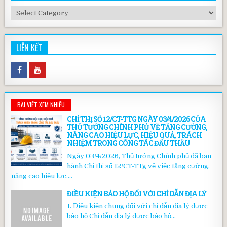
Chuyên
mục
LIÊN KẾT
BÀI VIẾT XEM NHIỀU
CHỈ THỊ SỐ 12/CT-TTG NGÀY 03/4/2026 CỦA
THỦ TƯỚNG CHÍNH PHỦ VỀ TĂNG CƯỜNG,
NÂNG CAO HIỆU LỰC, HIỆU QUẢ, TRÁCH
NHIỆM TRONG CÔNG TÁC ĐẤU THẦU
Ngày 03/4/2026, Thủ tướng Chính phủ đã ban
hành Chỉ thị số 12/CT-TTg về việc tăng cường,
nâng cao hiệu lực,...
ĐIỀU KIỆN BẢO HỘ ĐỐI VỚI CHỈ DẪN ĐỊA LÝ
1. Điều kiện chung đối với chỉ dẫn địa lý được
bảo hộ Chỉ dẫn địa lý được bảo hộ...