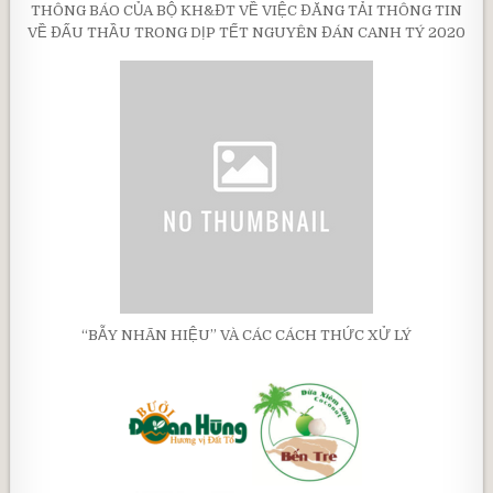
THÔNG BÁO CỦA BỘ KH&ĐT VỀ VIỆC ĐĂNG TẢI THÔNG TIN
VỀ ĐẤU THẦU TRONG DỊP TẾT NGUYÊN ĐÁN CANH TÝ 2020
“BẪY NHÃN HIỆU” VÀ CÁC CÁCH THỨC XỬ LÝ