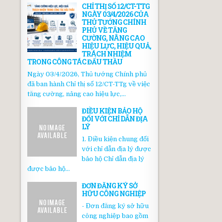
CHỈ THỊ SỐ 12/CT-TTG
NGÀY 03/4/2026 CỦA
THỦ TƯỚNG CHÍNH
PHỦ VỀ TĂNG
CƯỜNG, NÂNG CAO
HIỆU LỰC, HIỆU QUẢ,
TRÁCH NHIỆM
TRONG CÔNG TÁC ĐẤU THẦU
Ngày 03/4/2026, Thủ tướng Chính phủ
đã ban hành Chỉ thị số 12/CT-TTg về việc
tăng cường, nâng cao hiệu lực,...
ĐIỀU KIỆN BẢO HỘ
ĐỐI VỚI CHỈ DẪN ĐỊA
LÝ
1. Điều kiện chung đối
với chỉ dẫn địa lý được
bảo hộ Chỉ dẫn địa lý
được bảo hộ...
ĐƠN ĐĂNG KÝ SỞ
HỮU CÔNG NGHIỆP
- Đơn đăng ký sở hữu
công nghiệp bao gồm