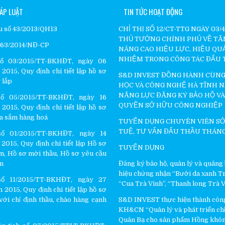
ÁP LUẬT
TIN TỨC HOẠT ĐỘNG
ầu số 43/2013/QH13
CHỈ THỊ SỐ 12/CT-TTG NGÀY 03/
THỦ TƯỚNG CHÍNH PHỦ VỀ TĂ
ố 63/2014/NĐ-CP
NÂNG CAO HIỆU LỰC, HIỆU QU
NHIỆM TRONG CÔNG TÁC ĐẤU
ố 03/2015/TT-BKHĐT, ngày 06
2015, Quy định chi tiết lập hồ sơ
S&D INVEST ĐỒNG HÀNH CÙNG
 lắp
HỌC VÀ CÔNG NGHỆ HÀ TĨNH 
NĂNG LỰC ĐĂNG KÝ BẢO HỘ VÀ
ố 05/2015/TT-BKHĐT, ngày 16
QUYỀN SỞ HỮU CÔNG NGHIỆP
2015, Quy định chi tiết lập hồ sơ
a sắm hàng hoá
TUYỂN DỤNG CHUYÊN VIÊN SỞ
TUỆ, TƯ VẤN ĐẤU THẦU THÁNG
ố 01/2015/TT-BKHĐT, ngày 14
2015, Quy định chi tiết lập Hồ sơ
TUYỂN DỤNG
m, Hồ sơ mời thầu, Hồ sơ yêu cầu
ấn
Đăng ký bảo hộ, quản lý và quảng
hiệu chứng nhận “Bưởi da xanh Tr
ố 11/2015/TT-BKHĐT, ngày 27
“Cua Trà Vinh”, “Thanh long Trà 
 2015, Quy định chi tiết lập hồ sơ
với chỉ định thầu, chào hàng cạnh
S&D INVEST thực hiện thành côn
KH&CN “Quản lý và phát triển chỉ 
Quản Bạ cho sản phẩm Hồng khôn