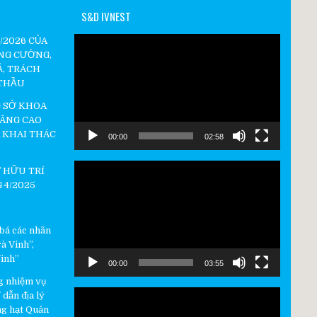
S&D IVNEST
Video
4/2026 CỦA
Player
NG CƯỜNG,
Ả, TRÁCH
 THẦU
 SỞ KHOA
NÂNG CAO
 KHAI THÁC
00:00
02:58
Video
 HỮU TRÍ
Player
 4/2025
 bá các nhãn
à Vinh”,
Vinh”
00:00
03:55
g nhiệm vụ
Video
dẫn địa lý
Player
g hạt Quản