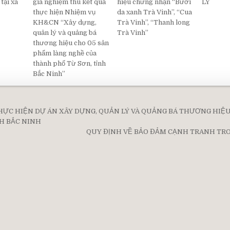
tại xã
giá nghiệm thu kết quả
hiệu chứng nhận “Bưởi
LÝ
thực hiện Nhiệm vụ
da xanh Trà Vinh”, “Cua
KH&CN “Xây dựng,
Trà Vinh”, “Thanh long
quản lý và quảng bá
Trà Vinh”
thương hiệu cho 05 sản
phẩm làng nghề của
thành phố Từ Sơn, tỉnh
Bắc Ninh”
HỰC HIỆN DỰ ÁN XÂY DỰNG, QUẢN LÝ VÀ QUẢNG BÁ THƯƠNG HIỆ
on
H BẮC NINH
QUY ĐỊNH VỀ BẢO ĐẢM CẠNH TRANH TR