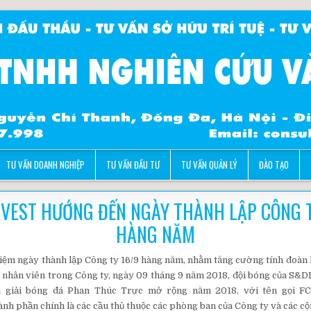
TƯ VẤN DOANH NGHIỆP
TƯ VẤN ĐẦU TƯ
TƯ VẤN QUẢN LÝ
ĐÀO TẠO
NVEST HƯỚNG ĐẾN NGÀY THÀNH LẬP CÔNG T
HÀNG NĂM
ệm ngày thành lập Công ty 16/9 hàng năm, nhằm tăng cường tính đoàn k
 nhân viên trong Công ty, ngày 09 tháng 9 năm 2018, đội bóng của S
tại giải bóng đá Phan Thúc Trực mở rộng năm 2018, với tên gọi 
h phần chính là các cầu thủ thuộc các phòng ban của Công ty và các cộn