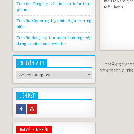
hiệu tập thể gạo 
Tư vấn đăng ký vệ sinh an toàn thực
Mỹ Thành
phẩm
Tư vấn xây dựng bộ nhận diện thương
hiệu
Tư vấn đăng ký tên miền, hosting, xây
dựng và vận hành website.
CHUYÊN MỤC
Post
← TRIỂN KHAI T
navigati
YÊN PHONG, TỈN
Chuyên
mục
LIÊN KẾT
BÀI VIẾT XEM NHIỀU