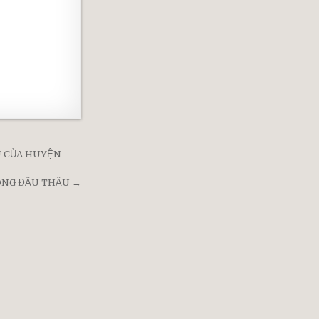
U CỦA HUYỆN
ONG ĐẤU THẦU →