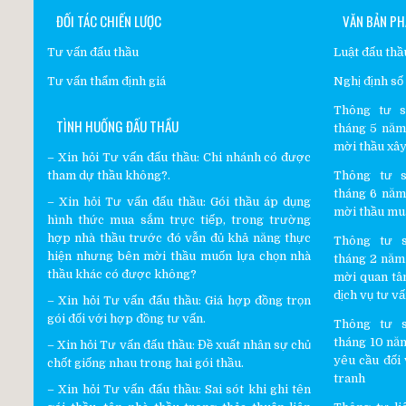
ĐỐI TÁC CHIẾN LƯỢC
VĂN BẢN PH
Tư vấn đấu thầu
Luật đấu th
Tư vấn thẩm định giá
Nghị định s
Thông tư s
TÌNH HUỐNG ĐẤU THẦU
tháng 5 năm 
mời thầu xây
–
Xin hỏi Tư vấn đấu thầu
:
Chi nhánh có được
tham dự thầu không?.
Thông tư s
tháng 6 năm 
– Xin hỏi
Tư vấn đấu thầu
:
Gói thầu áp dụng
mời thầu mu
hình thức mua sắm trực tiếp, trong trường
hợp nhà thầu trước đó vẫn đủ khả năng thực
Thông tư s
hiện nhưng bên mời thầu muốn lựa chọn nhà
tháng 2 năm 
thầu khác có được không?
mời quan tâ
dịch vụ tư v
– Xin hỏi
Tư vấn đấu thầu
:
Giá hợp đồng trọn
gói đối với hợp đồng tư vấn.
Thông tư s
tháng 10 năm
– Xin hỏi
Tư vấn đấu thầu
:
Đề xuất nhân sự chủ
yêu cầu đối 
chốt giống nhau trong hai gói thầu.
tranh
– Xin hỏi
Tư vấn đấu thầu
:
Sai sót khi ghi tên