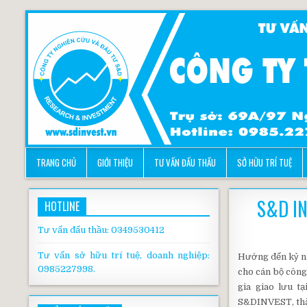
TRANG CHỦ
GIỚI THIỆU
TƯ VẤN ĐẤU THẦU
SỞ HỮU TRÍ TUỆ
S&D I
HOTLINE
Tư vấn đấu thầu: 0349530412
Tư vấn sở hữu trí tuệ, doanh nghiệp:
Hướng đến kỷ ni
0985227998.
cho cán bộ công
gia giao lưu 
S&DINVEST, thàn