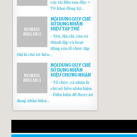
các tài liệu sau đây: +
Tờ khai đăng ký...
NỘI DUNG QUY CHẾ
SỬ DỤNG NHÃN
HIỆU TẬP THỂ
- Tên, địa chỉ, căn cứ
thành lập và hoạt
động của tổ chức tập
thể là chủ sở hữu...
NỘI DUNG QUY CHẾ
SỬ DỤNG NHÃN
HIỆU CHỨNG NHẬN
- Tổ chức, cá nhân là
chủ sở hữu nhãn hiệu;
- Điều kiện để được sử
dụng nhãn hiệu;...