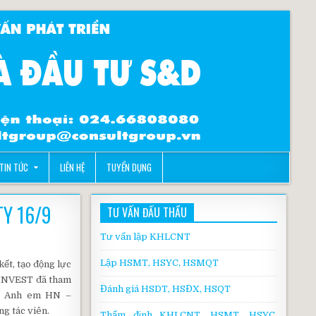
TIN TỨC
LIÊN HỆ
TUYỂN DỤNG
Y 16/9
TƯ VẤN ĐẤU THẦU
Tư vấn lập KHLCNT
Lập HSMT, HSYC, HSMQT
ết, tạo động lực
&DINVEST đã tham
Đánh giá HSDT, HSĐX, HSQT
FC Anh em HN –
g tác viên.
Thẩm định KHLCNT, HSMT, HSYC,