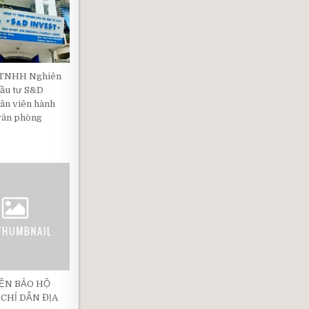
 TNHH Nghiên
Đầu tư S&D
ân viên hành
văn phòng
IỆN BẢO HỘ
 CHỈ DẪN ĐỊA