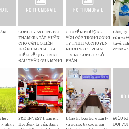
NĂM
CÔNG TY S&D INVEST
CHUYỂN NHƯỢNG
Công ty
THAM GIA TẬP HUẤN
VỐN GÓP TRONG CÔNG
cứu và 
CHO CÁN BỘ LIÊN
TY TNHH VÀ CHUYỂN
tuyển nh
ĐOÀN ĐỊA CHẤT XẠ
NHƯỢNG CỔ PHẦN
chính – 
HIẾM VỀ QUY TRÌNH
TRONG CÔNG TY CỔ
ĐẤU THẦU QUA MẠNG
PHẦN
 chức
S&D INVEST tham gia
Đăng ký bảo hộ, quản lý
ĐIỀU K
ựng nhãn
Hội đồng tư vấn, đánh
và quảng bá các nhãn
ĐỐI VỚI