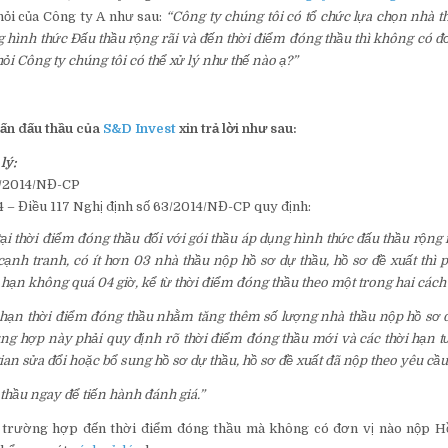
ỏi của Công ty A như sau:
“Công ty chúng tôi có tổ chức lựa chọn nhà t
g hình thức Đấu thầu rộng rãi và đến thời điểm đóng thầu thì không có đ
hỏi Công ty chúng tôi có thể xử lý như thế nào ạ?”
ấn đấu thầu của
S&D Invest
xin trả lời như sau:
lý:
3/2014/NĐ-CP
 – Điều 117 Nghị định số 63/2014/NĐ-CP quy định:
ại thời điểm đóng thầu đối với gói thầu áp dụng hình thức đấu thầu rộng 
ạnh tranh, có ít hơn 03 nhà thầu nộp hồ sơ dự thầu, hồ sơ đề xuất thì p
 hạn không quá 04 giờ, kể từ thời điểm đóng thầu theo một trong hai cách
 hạn thời điểm đóng thầu nhằm tăng thêm số lượng nhà thầu nộp hồ sơ d
ờng hợp này phải quy định rõ thời điểm đóng thầu mới và các thời hạn 
gian sửa đổi hoặc bổ sung hồ sơ dự thầu, hồ sơ đề xuất đã nộp theo yêu cầ
thầu ngay để tiến hành đánh giá.”
 trường hợp đến thời điểm đóng thầu mà không có đơn vị nào nộp Hồ