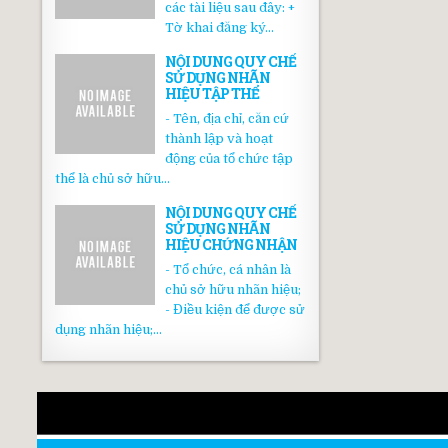
các tài liệu sau đây: +
Tờ khai đăng ký...
NỘI DUNG QUY CHẾ
SỬ DỤNG NHÃN
HIỆU TẬP THỂ
- Tên, địa chỉ, căn cứ
thành lập và hoạt
động của tổ chức tập
thể là chủ sở hữu...
NỘI DUNG QUY CHẾ
SỬ DỤNG NHÃN
HIỆU CHỨNG NHẬN
- Tổ chức, cá nhân là
chủ sở hữu nhãn hiệu;
- Điều kiện để được sử
dụng nhãn hiệu;...