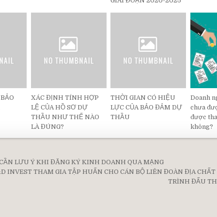
GIAI ĐOẠN 2020-2025
 BẢO
XÁC ĐỊNH TÍNH HỢP
THỜI GIAN CÓ HIỆU
Doanh ng
.
LỆ CỦA HỒ SƠ DỰ
LỰC CỦA BẢO ĐẢM DỰ
chưa đư
THẦU NHƯ THẾ NÀO
THẦU
được tha
LÀ ĐÚNG?
không?
CẦN LƯU Ý KHI ĐĂNG KÝ KINH DOANH QUA MẠNG
on
&D INVEST THAM GIA TẬP HUẤN CHO CÁN BỘ LIÊN ĐOÀN ĐỊA CHẤT
TRÌNH ĐẤU T