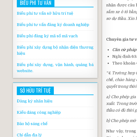
BIỂU PHÍ TƯ VẤN
nhận được câu h
sắm xe ô tô bằn
Biểu phí tư vấn sở hữu trí tuệ
sơ dự thầu. Xin 
Biểu phí tư vấn đăng ký doanh nghiệp
Biểu phí đăng ký mã số mã vạch
Chuyên gia tư v
Biểu phí xây dựng bộ nhận diện thương
Căn cứ pháp 
hiệu
Nghị định 6
Theo khoản 4
Biểu phí xây dựng, vận hành, quảng bá
website.
“4. Trường hợp t
chế, chào hàng c
quyết trong thời
SỞ HỮU TRÍ TUỆ
a) Cho phép gia
Đăng ký nhãn hiệu
xuất. Trong trư
thầu có đủ thời 
Kiểu dáng công nghiệp
b) Cho phép mở 
Bảo hộ sáng chế
Như vậy, trong
Chỉ dẫn địa lý