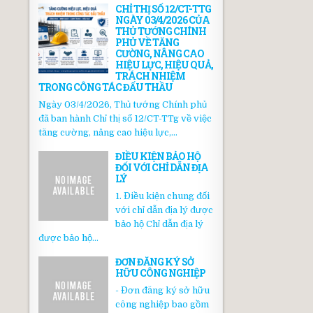
CHỈ THỊ SỐ 12/CT-TTG
NGÀY 03/4/2026 CỦA
THỦ TƯỚNG CHÍNH
PHỦ VỀ TĂNG
CƯỜNG, NÂNG CAO
HIỆU LỰC, HIỆU QUẢ,
TRÁCH NHIỆM
TRONG CÔNG TÁC ĐẤU THẦU
Ngày 03/4/2026, Thủ tướng Chính phủ
đã ban hành Chỉ thị số 12/CT-TTg về việc
tăng cường, nâng cao hiệu lực,...
ĐIỀU KIỆN BẢO HỘ
ĐỐI VỚI CHỈ DẪN ĐỊA
LÝ
1. Điều kiện chung đối
với chỉ dẫn địa lý được
bảo hộ Chỉ dẫn địa lý
được bảo hộ...
ĐƠN ĐĂNG KÝ SỞ
HỮU CÔNG NGHIỆP
- Đơn đăng ký sở hữu
công nghiệp bao gồm