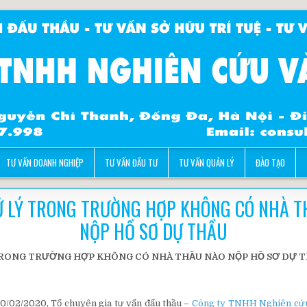
TƯ VẤN DOANH NGHIỆP
TƯ VẤN ĐẦU TƯ
TƯ VẤN QUẢN LÝ
ĐÀO TẠO
Ử LÝ TRONG TRƯỜNG HỢP KHÔNG CÓ NHÀ T
NỘP HỒ SƠ DỰ THẦU
TRONG TRƯỜNG HỢP KHÔNG CÓ NHÀ THẦU NÀO NỘP HỒ SƠ DỰ 
0/02/2020, Tổ chuyên gia tư vấn đấu thầu –
Công ty TNHH Nghiên cứu