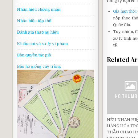
Công ty bạn có 
Nhãn hiệu chứng nhận
Gia hạn thời
nộp theo thô
Nhãn hiệu tập thể
Quốc Gia.
Tuy nhiên, C
Đánh giá thương hiệu
xử lý tình h
Khiếu nại và xử lý vi phạm
tế.
Bản quyền tác giả
Related Ar
Bảo hộ giống cây trồng
NÊU NHÃN HI
HÀNG HÓA TRO
THẦU CHÀO H