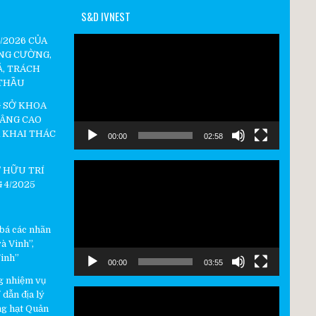
S&D IVNEST
Video
4/2026 CỦA
Player
NG CƯỜNG,
Ả, TRÁCH
 THẦU
 SỞ KHOA
NÂNG CAO
 KHAI THÁC
00:00
02:58
Video
 HỮU TRÍ
Player
 4/2025
 bá các nhãn
à Vinh”,
Vinh”
00:00
03:55
g nhiệm vụ
Video
dẫn địa lý
Player
g hạt Quản