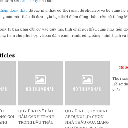
thể xem xét
cách xử lý
như sau:
 điểm đóng thầu
để các nhà thầu có thời gian để chuẩn bị và bổ sung hồ 
ng báo mời thầu đã được gia hạn thời điểm đóng thầu trên hệ thống 
ông ty bạn phải căn cứ vào quy mô, tính chất gói thầu cũng như tiến độ
uống trên cho phù hợp và bảo đảm cạnh tranh, công bằng, minh bạch và 
ticles
Thời gia
Hồ sơ dự
xuất
ỆU
QUY ĐỊNH VỀ BẢO
QUY ĐỊNH, QUY TRÌNH
NG GÓI
ĐẢM CẠNH TRANH
ÁP DỤNG LỰA CHỌN
ÀNG
TRONG ĐẤU THẦU
NHÀ THẦU QUA MẠNG