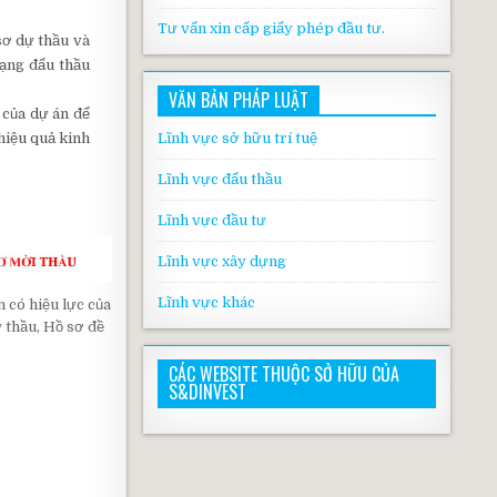
Tư vấn xin cấp giấy phép đầu tư.
sơ dự thầu và
Mạng đấu thầu
VĂN BẢN PHÁP LUẬT
 của dự án để
hiệu quả kinh
Lĩnh vực sở hữu trí tuệ
Lĩnh vực đấu thầu
Lĩnh vực đầu tư
Lĩnh vực xây dựng
Lĩnh vực khác
n có hiệu lực của
 thầu, Hồ sơ đề
CÁC WEBSITE THUỘC SỞ HỮU CỦA
S&DINVEST