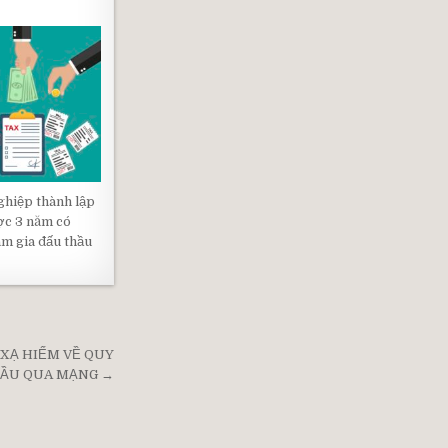
hiệp thành lập
ợc 3 năm có
m gia đấu thầu
 XẠ HIẾM VỀ QUY
HẦU QUA MẠNG →