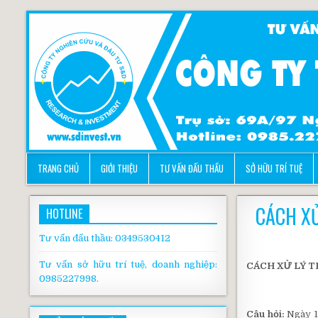
TRANG CHỦ
GIỚI THIỆU
TƯ VẤN ĐẤU THẦU
SỞ HỮU TRÍ TUỆ
CÁCH X
HOTLINE
Tư vấn đấu thầu: 0349530412
Tư vấn sở hữu trí tuệ, doanh nghiệp:
CÁCH XỬ LÝ 
0985227998.
Câu hỏi:
Ngày 1