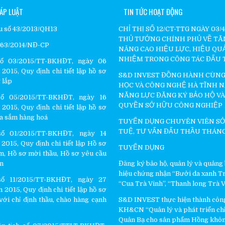
ÁP LUẬT
TIN TỨC HOẠT ĐỘNG
ầu số 43/2013/QH13
CHỈ THỊ SỐ 12/CT-TTG NGÀY 03/
THỦ TƯỚNG CHÍNH PHỦ VỀ TĂ
ố 63/2014/NĐ-CP
NÂNG CAO HIỆU LỰC, HIỆU QU
NHIỆM TRONG CÔNG TÁC ĐẤU
ố 03/2015/TT-BKHĐT, ngày 06
2015, Quy định chi tiết lập hồ sơ
S&D INVEST ĐỒNG HÀNH CÙNG
 lắp
HỌC VÀ CÔNG NGHỆ HÀ TĨNH 
NĂNG LỰC ĐĂNG KÝ BẢO HỘ VÀ
ố 05/2015/TT-BKHĐT, ngày 16
QUYỀN SỞ HỮU CÔNG NGHIỆP
2015, Quy định chi tiết lập hồ sơ
a sắm hàng hoá
TUYỂN DỤNG CHUYÊN VIÊN SỞ
TUỆ, TƯ VẤN ĐẤU THẦU THÁNG
ố 01/2015/TT-BKHĐT, ngày 14
2015, Quy định chi tiết lập Hồ sơ
TUYỂN DỤNG
m, Hồ sơ mời thầu, Hồ sơ yêu cầu
ấn
Đăng ký bảo hộ, quản lý và quảng
hiệu chứng nhận “Bưởi da xanh Tr
ố 11/2015/TT-BKHĐT, ngày 27
“Cua Trà Vinh”, “Thanh long Trà 
 2015, Quy định chi tiết lập hồ sơ
với chỉ định thầu, chào hàng cạnh
S&D INVEST thực hiện thành côn
KH&CN “Quản lý và phát triển chỉ 
Quản Bạ cho sản phẩm Hồng khôn