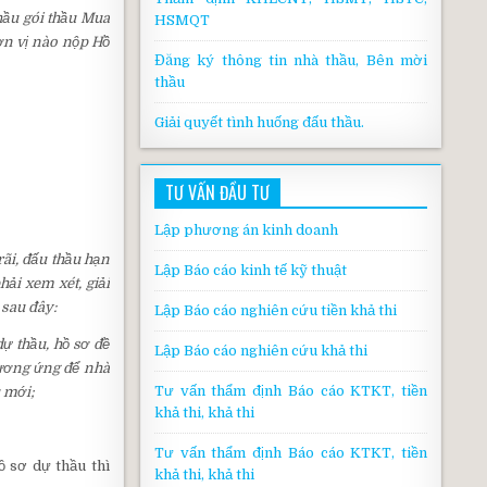
hầu gói thầu Mua
HSMQT
ơn vị nào nộp Hồ
Đăng ký thông tin nhà thầu, Bên mời
thầu
Giải quyết tình huống đấu thầu.
TƯ VẤN ĐẦU TƯ
Lập phương án kinh doanh
rãi, đấu thầu hạn
Lập Báo cáo kinh tế kỹ thuật
hải xem xét, giải
 sau đây:
Lập Báo cáo nghiên cứu tiền khả thi
ự thầu, hồ sơ đề
Lập Báo cáo nghiên cứu khả thi
tương ứng để nhà
Tư vấn thẩm định Báo cáo KTKT, tiền
u mới;
khả thi, khả thi
Tư vấn thẩm định Báo cáo KTKT, tiền
 sơ dự thầu thì
khả thi, khả thi