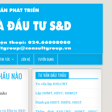
TIN TỨC
LIÊN HỆ
TUYỂN DỤNG
HẦU NÀO
TƯ VẤN ĐẤU THẦU
Tư vấn lập KHLCNT
Lập HSMT, HSYC, HSMQT
THẦU
Đánh giá HSDT, HSĐX, HSQT
 và Đầu tư S&D
Thẩm định KHLCNT, HSMT, HSYC,