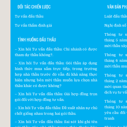
ĐỐI TÁC CHIẾN LƯỢC
VĂN BẢN PH
Tư vấn đấu thầu
Luật đấu th
Tư vấn thẩm định giá
Nghị định s
Thông tư s
TÌNH HUỐNG ĐẤU THẦU
tháng 5 năm 
mời thầu xây
–
Xin hỏi Tư vấn đấu thầu
:
Chi nhánh có được
tham dự thầu không?.
Thông tư s
tháng 6 năm 
– Xin hỏi
Tư vấn đấu thầu
:
Gói thầu áp dụng
mời thầu mu
hình thức mua sắm trực tiếp, trong trường
hợp nhà thầu trước đó vẫn đủ khả năng thực
Thông tư s
hiện nhưng bên mời thầu muốn lựa chọn nhà
tháng 2 năm 
thầu khác có được không?
mời quan tâ
dịch vụ tư v
– Xin hỏi
Tư vấn đấu thầu
:
Giá hợp đồng trọn
gói đối với hợp đồng tư vấn.
Thông tư s
tháng 10 năm
– Xin hỏi
Tư vấn đấu thầu
:
Đề xuất nhân sự chủ
yêu cầu đối 
chốt giống nhau trong hai gói thầu.
tranh
– Xin hỏi
Tư vấn đấu thầu
:
Sai sót khi ghi tên